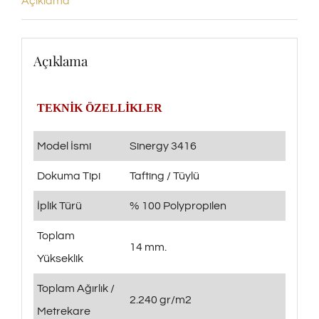
Açıklama
Açıklama
TEKNİK ÖZELLİKLER
Model İsmi
Sinergy 3416
Dokuma Tipi
Tafting / Tüylü
İplik Türü
% 100 Polypropilen
Toplam
14 mm.
Yükseklik
Toplam Ağırlık /
2.240 gr/m2
Metrekare