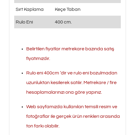
Sırt Kaplama
Keçe Taban
Rulo Eni
400 cm.
Belirtilen fiyatlar metrekare bazında satış
fiyatımızdır.
Rulo eni 400cm ‘dir ve rulo eni bozulmadan
uzunluktan kesilerek satılır. Metrekare / fire
hesaplamalarınızı ona göre yapınız.
Web sayfamızda kullanılan temsili resim ve
fotoğraflar ile gerçek ürün renkleri arasında
ton farkı olabilir.