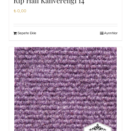
Rip Halı Kahverengi 14
₺
0,00
Sepete Ekle
Ayrıntılar