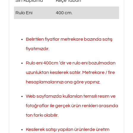
Sırt Kaplama
Keçe Taban
Rulo Eni
400 cm.
Belirtilen fiyatlar metrekare bazında satış
fiyatımızdır.
Rulo eni 400cm ‘dir ve rulo eni bozulmadan
uzunluktan kesilerek satılır. Metrekare / fire
hesaplamalarınızı ona göre yapınız.
Web sayfamızda kullanılan temsili resim ve
fotoğraflar ile gerçek ürün renkleri arasında
ton farkı olabilir.
Kesilerek satışı yapılan ürünlerde üretim