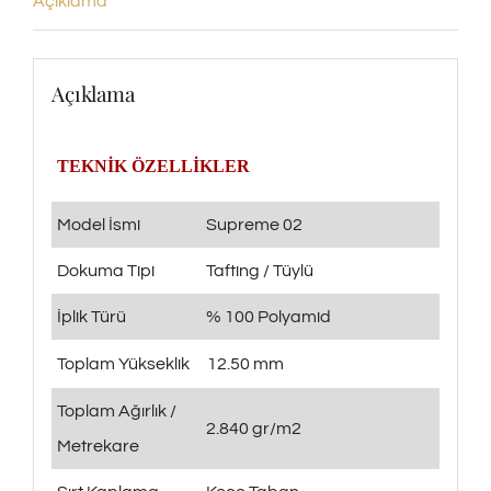
Açıklama
Açıklama
TEKNİK ÖZELLİKLER
Model İsmi
Supreme 02
Dokuma Tipi
Tafting / Tüylü
İplik Türü
% 100 Polyamid
Toplam Yükseklik
12.50 mm
Toplam Ağırlık /
2.840 gr/m2
Metrekare