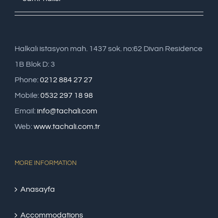
Halkalı istasyon mah. 1437 sok. no:62 Divan Residence
1B Blok D: 3
Phone:
0212 884 27 27
Mobile:
0532 297 18 98
Email:
info@tachali.com
Web:
www.tachali.com.tr
MORE INFORMATION
Anasayfa
Accommodations