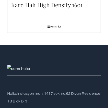
Karo Halı High Density 1601
Ayrıntılar
Halkalı istasyon mah. 1437 sok. no:62 Divan Residence
1B Blok D: 3