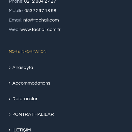
Phone:
0212 884 27 27
Mobile:
0532 297 18 98
Email:
info@tachali.com
Web:
www.tachali.com.tr
MORE INFORMATION
Anasayfa
Accommodations
Referanslar
KONTRAT HALILAR
İLETİŞİM