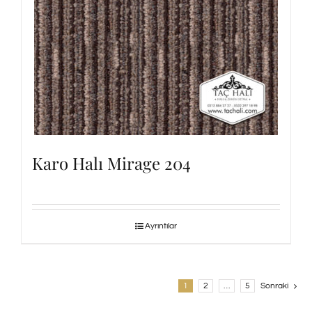
Karo Halı Mirage 204
Ayrıntılar
1
2
…
5
Sonraki