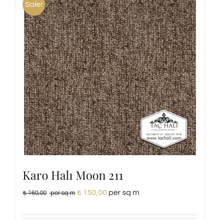
Sale!
Karo Halı Moon 211
₺
150,00
per sq m
₺
160,00
per sq m