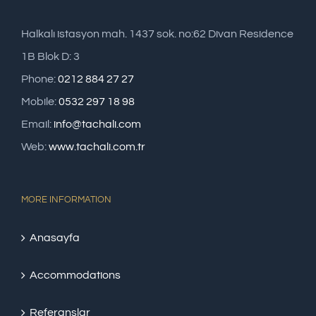
Halkalı istasyon mah. 1437 sok. no:62 Divan Residence
1B Blok D: 3
Phone:
0212 884 27 27
Mobile:
0532 297 18 98
Email:
info@tachali.com
Web:
www.tachali.com.tr
MORE INFORMATION
Anasayfa
Accommodations
Referanslar