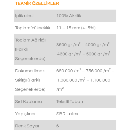
TEKNİK ÖZELLİKLER
İplik cinsi
100% Akrilik
Toplam Yükseklik
11 – 15 mm (+- 5%)
Toplam Ağırlığı
3600 gr /m² – 4000 gr /m² –
(Farklı
4600 gr /m² – 5000 gr /m²
Seçeneklerde)
Dokuma İlmek
680.000 /m² – 756.000 /m² –
Sıklığı (Farklı
1.080.000 /m² – 1.100.000
Seçeneklerde)
/m²
Sırt Kaplama
Tekstil Taban
Yapıştırıcı
SBR Latex
Renk Sayısı
6