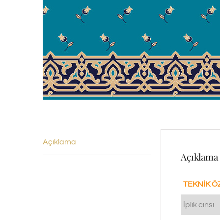
Açıklama
Açıklama
TEKNİK Ö
İplik cinsi