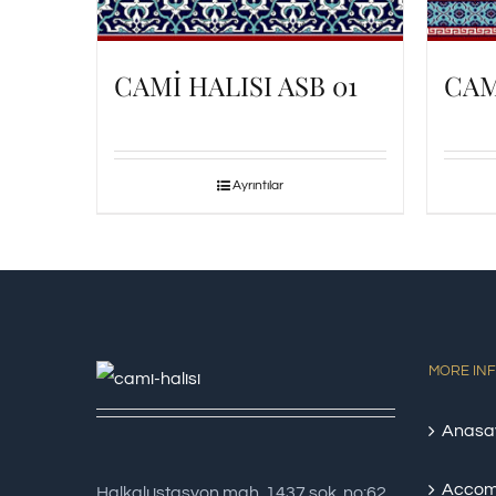
CAMİ HALISI ASB 01
CAM
Ayrıntılar
MORE IN
Anasa
Accom
Halkalı istasyon mah. 1437 sok. no:62