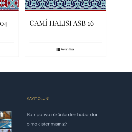
 04
CAMİ HALISI ASB 16
Ayrıntılar
KAYIT OLUN!
Kampanyalı ürünlerden haberdar
olmak ister misiniz?