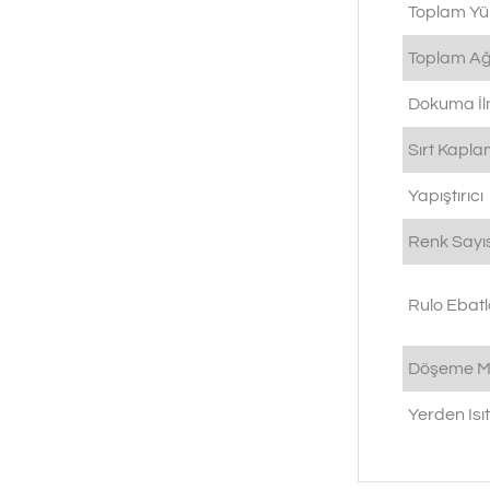
Toplam Yü
Toplam Ağı
Dokuma İlm
Sırt Kapl
Yapıştırıcı
Renk Sayıs
Rulo Ebatl
Döşeme M
Yerden Is