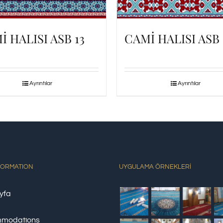
İ HALISI ASB 13
CAMİ HALISI ASB
Ayrıntılar
Ayrıntılar
FORMATION
UYGULAMA ÖRNEKLERİ
yfa
modations