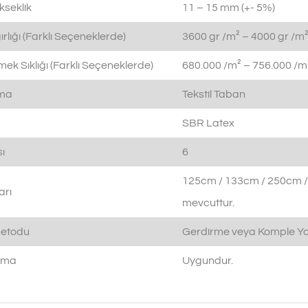
kseklik
11 – 15 mm (+- 5%)
rlığı (Farklı Seçeneklerde)
3600 gr /m² – 4000 gr /m²
ek Sıklığı (Farklı Seçeneklerde)
680.000 /m² – 756.000 /m²
ama
Tekstil Taban
SBR Latex
ı
6
125cm / 133cm / 250cm /
arı
mevcuttur.
etodu
Gerdirme veya Komple Ya
ıtma
Uygundur.