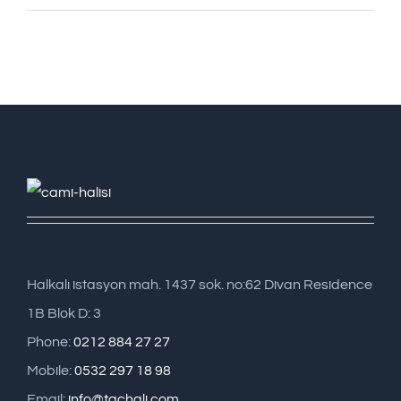
Halkalı istasyon mah. 1437 sok. no:62 Divan Residence
1B Blok D: 3
Phone:
0212 884 27 27
Mobile:
0532 297 18 98
Email:
info@tachali.com