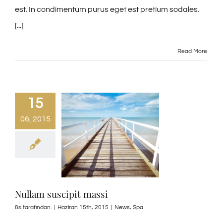
est. In condimentum purus eget est pretium sodales.
[...]
Read More
15
06, 2015
Nullam suscipit massi
&s tarafından.
|
Haziran 15th, 2015
|
News
,
Spa