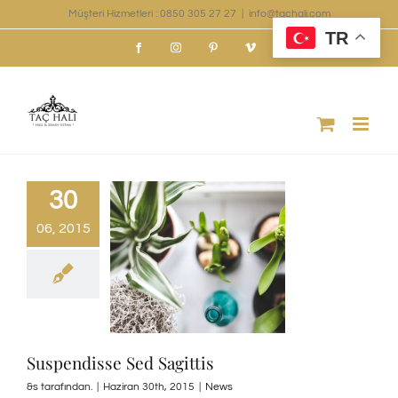
Skip
Müşteri Hizmetleri : 0850 305 27 27
|
info@tachali.com
TR
to
Facebook
Instagram
Pinterest
Vimeo
content
30
06, 2015
Suspendisse Sed Sagittis
&s tarafından.
|
Haziran 30th, 2015
|
News