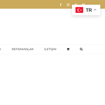
Facebook
Instagram
Pinterest
Vimeo
TR
U
REFERANSLAR
İLETİŞİM