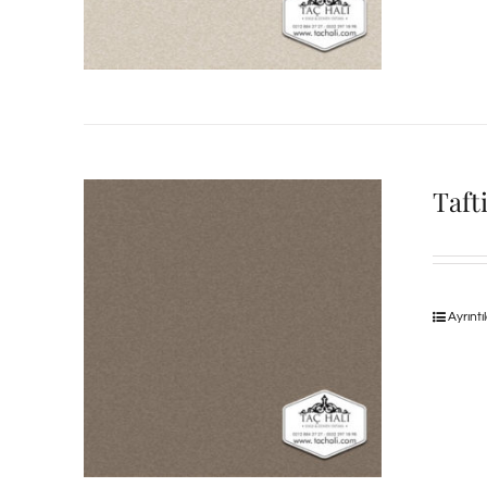
Taft
Ayrıntı