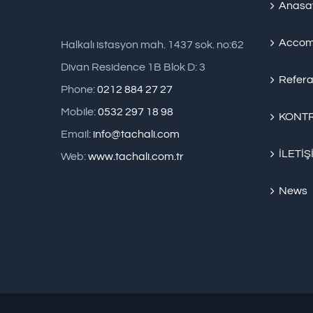
Anasa
Accom
Halkalı istasyon mah. 1437 sok. no:62
Divan Residence 1B Blok D: 3
Refera
Phone:
0212 884 27 27
Mobile:
0532 297 18 98
KONTR
Email:
info@tachali.com
İLETİŞ
Web:
www.tachali.com.tr
News