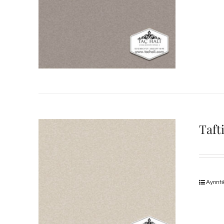
Taft
Ayrıntı