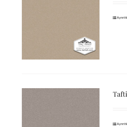
Ayrıntı
Taft
Ayrıntı