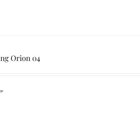
ing Orion 04
lar