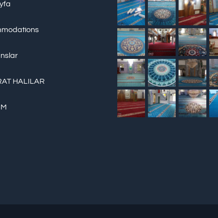
yfa
modations
nslar
AT HALILAR
İM