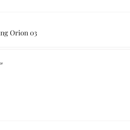
ing Orion 03
lar