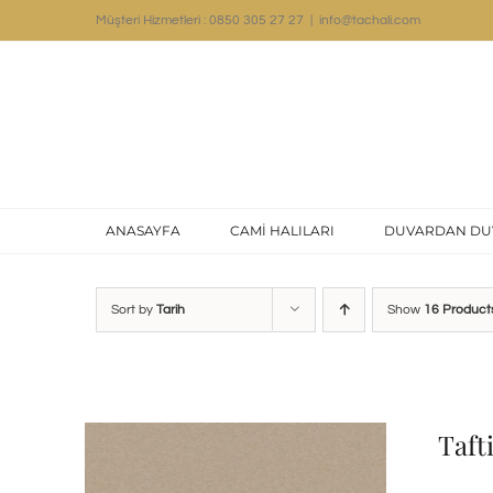
Skip
Müşteri Hizmetleri : 0850 305 27 27
|
info@tachali.com
to
content
ANASAYFA
CAMİ HALILARI
DUVARDAN DU
Sort by
Tarih
Show
16 Product
Taft