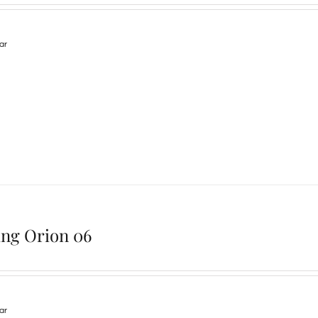
lar
ing Orion 06
lar