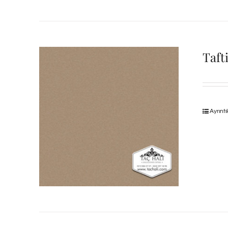
Taft
Ayrıntı