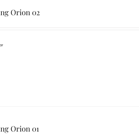
ing Orion 02
lar
ing Orion 01