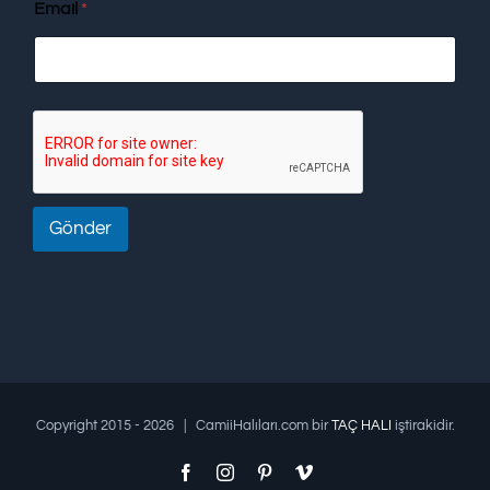
Email
*
Gönder
Copyright 2015 -
2026 | CamiiHalıları.com bir
TAÇ HALI
iştirakidir.
Facebook
Instagram
Pinterest
Vimeo