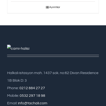
Ayrıntılar
Halkalı istasyon mah. 1437 sok. no:62 Divan Residence
1B Blok D: 3
Phone:
0212 884 27 27
Mobile:
0532 297 18 98
Email:
info@tachali.com